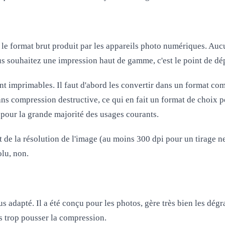
st le format brut produit par les appareils photo numériques. A
souhaitez une impression haut de gamme, c'est le point de dép
t imprimables. Il faut d'abord les convertir dans un format comp
ans compression destructive, ce qui en fait un format de choix 
 pour la grande majorité des usages courants.
t de la
résolution de l'image
(au moins 300 dpi pour un tirage ne
lu, non.
us adapté. Il a été conçu pour les photos, gère très bien les dég
as trop pousser la compression.