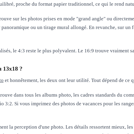
quilibré, proche du format papier traditionnel, ce qui le rend na
trouve sur les photos prises en mode "grand angle" ou directement
r panoramique
ou un tirage mural allongé. En revanche, sur un f
lisés, le
4:3 reste le plus polyvalent
. Le 16:9 trouve vraiment sa
ou 13x18 ?
to
et honnêtement, les deux ont leur utilité. Tout dépend de ce 
retrouve dans tous les albums photo, les cadres standards du comm
io 3:2. Si vous imprimez des photos de vacances pour les ranger 
nt la perception d'une photo. Les détails ressortent mieux, les 