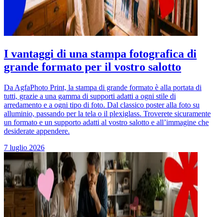
I vantaggi di una stampa fotografica di
grande formato per il vostro salotto
Da AgfaPhoto Print, la stampa di grande formato è alla portata di
tutti, grazie a una gamma di supporti adatti a ogni stile di
arredamento e a ogni tipo di foto. Dal classico poster alla foto su
alluminio, passando per la tela o il plexiglass. Troverete sicuramente
un formato e un supporto adatti al vostro salotto e all’immagine che
desiderate appendere.
7 luglio 2026