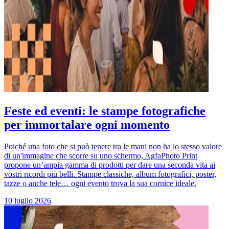
Feste ed eventi: le stampe fotografiche
per immortalare ogni momento
Poiché una foto che si può tenere tra le mani non ha lo stesso valore
di un'immagine che scorre su uno schermo, AgfaPhoto Print
propone un’ampia gamma di prodotti per dare una seconda vita ai
vostri ricordi più belli. Stampe classiche, album fotografici, poster,
tazze o anche tele… ogni evento trova la sua cornice ideale.
10 luglio 2026