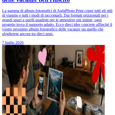
La gamma di album fotografici di AgfaPhoto Print copre tutti gli stili
di viaggio e tutti i modi di raccontarli. Dai formati orizzontali per i
grandi spazi a quelli quadrati per le atmosfere più intime, ogni
progetto trova il supporto adatto. Ecco dieci idee concrete affinché il
vostro prossimo album fotografico delle vacanze sia quello che
sfoglierete ancora tra dieci anni.
7 luglio 2026