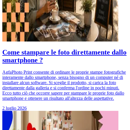
Come stampare le foto direttamente dallo
smartphone ?
AgfaPhoto Print consente di ordinare le proprie stampe fotografiche
interamente dallo smartphone, senza bisogno di un computer né di
installare alcun software. Si sceglie il prodotto, si carica la foto
direttamente dalla galleria e si conferma l'ordine in pochi minuti.
Ecco tutto ciò che occorre sapere per stampare le proprie foto dallo
smartphone e ottenere un risultato all'altezza delle aspettative.
2 luglio 2026