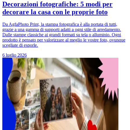
Decorazioni fotografiche: 5 modi per
decorare la casa con le proprie foto
Da AgfaPhoto Print, la stampa fotografica è alla portata di tutti,
grazie a una gamma di supporti adatti a ogni stile di arredamento.
Dalle stampe classiche ai grandi formati su tela o alluminio. Ogni
prodotto è pensato per valorizzare al meglio le vostre foto, ovunque
scegliate di esporle.
6 luglio 2026