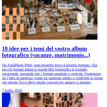
10 idee per i temi del vostro album
fotografico (vacanze, matrimonio...)
Da AgfaPhoto Print, ogni progetto trova il proprio formato. Dai
piccoli formati intimi ai grandi libri fotografici in formato
orizzontale, passando per i formati quadrati o verticali. Qualunque
sia l’idea di partenza, esiste un supporto adatto a conferirle la forma
che merita. Ecco dieci spunti concreti per aiutarvi a iniziare.
7 luglio 2026