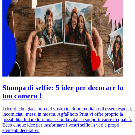
Stampa di selfie: 5 idee per decorare la
tua camera !
I ricordi che giacciono nel vostro telefono meritano di essere esposti,
incorniciati, messi in mostra. AgfaPhoto Print vi offre proprio la
possibilità di dare loro una seconda vita, su supporti vari e di qualità.
Ecco cinque idee per trasformare i vostri selfie in veri e propri
elementi decorativi.