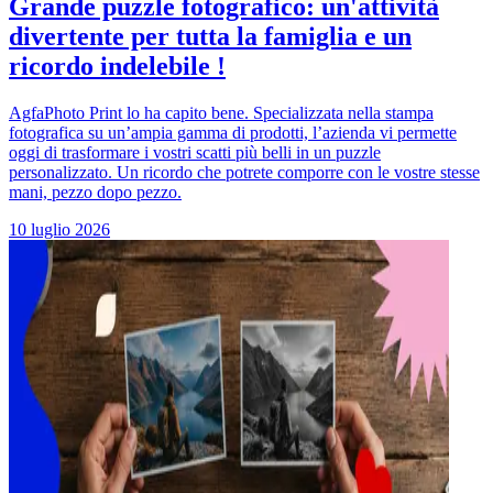
Grande puzzle fotografico: un'attività
divertente per tutta la famiglia e un
ricordo indelebile !
AgfaPhoto Print lo ha capito bene. Specializzata nella stampa
fotografica su un’ampia gamma di prodotti, l’azienda vi permette
oggi di trasformare i vostri scatti più belli in un puzzle
personalizzato. Un ricordo che potrete comporre con le vostre stesse
mani, pezzo dopo pezzo.
10 luglio 2026