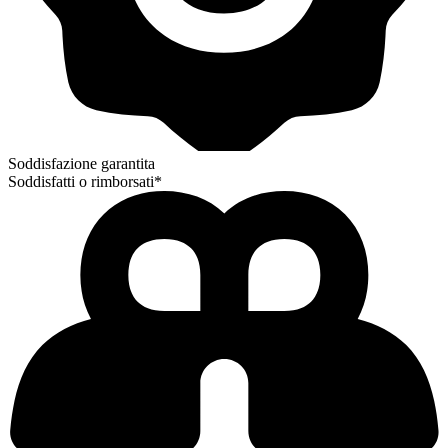
Soddisfazione garantita
Soddisfatti o rimborsati*