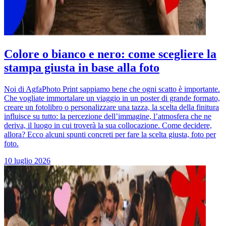
Colore o bianco e nero: come scegliere la
stampa giusta in base alla foto
Noi di AgfaPhoto Print sappiamo bene che ogni scatto è importante.
Che vogliate immortalare un viaggio in un poster di grande formato,
creare un fotolibro o personalizzare una tazza, la scelta della finitura
influisce su tutto: la percezione dell’immagine, l’atmosfera che ne
deriva, il luogo in cui troverà la sua collocazione. Come decidere,
allora? Ecco alcuni spunti concreti per fare la scelta giusta, foto per
foto.
10 luglio 2026